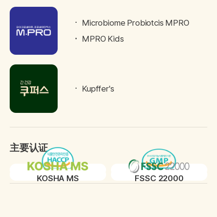
Microbiome Probiotcis MPRO
MPRO Kids
Kupffer's
主要认证
HACCP
GMP
KOSHA MS
FSSC 22000