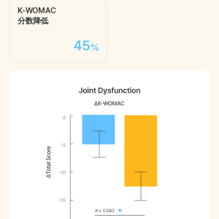
K-WOMAC
分数降低
45
%