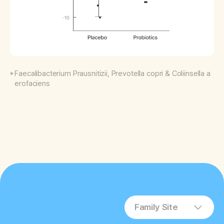
Faecalibacterium Prausnitizii, Prevotella copri & Coliinsella a
erofaciens
Family Site