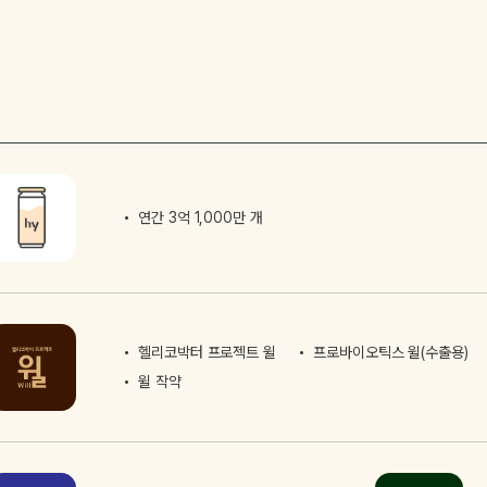
연간 3억 1,000만 개
헬리코박터 프로젝트 윌
프로바이오틱스 윌(수출용)
윌 작약