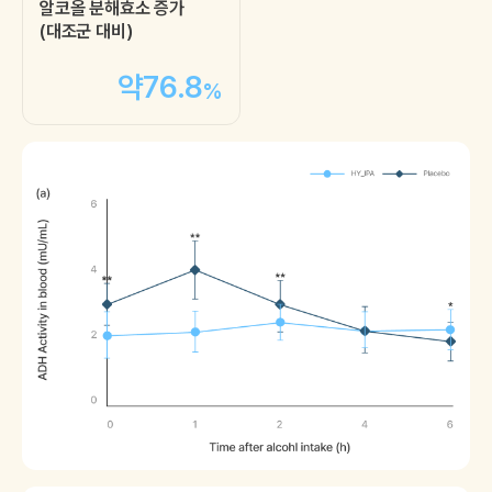
알코올 분해효소 증가
(대조군 대비)
약
76.8
%