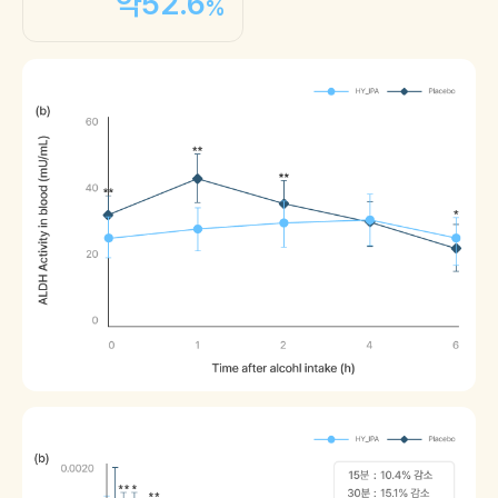
약
52.6
%