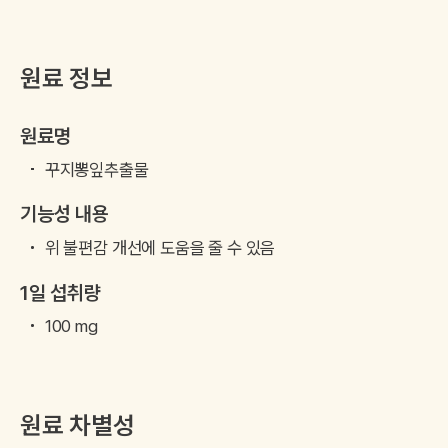
원료 정보
원료명
꾸지뽕잎추출물
기능성 내용
위 불편감 개선에 도움을 줄 수 있음
1일 섭취량
100 mg
원료 차별성